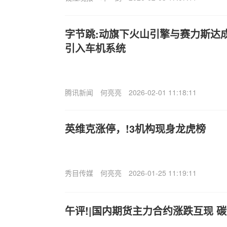
字节跳:动旗下火山引擎与赛力斯达
引入车机系统
腾讯新闻
何亮亮
2026-02-01 11:18:11
英维克涨停，!3机构现身龙虎榜
秀目传媒
何亮亮
2026-01-25 11:19:11
午评!|国内期货主力合约涨跌互现 