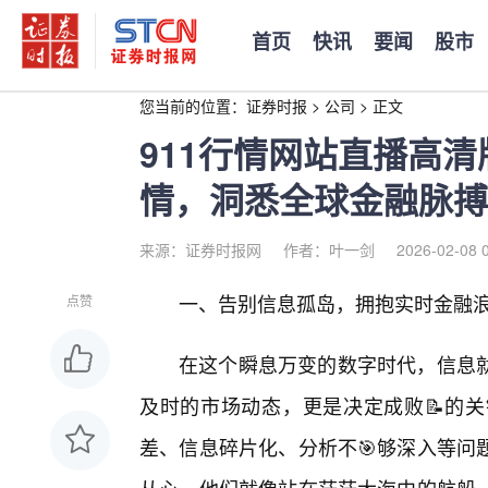
首页
快讯
要闻
股市
您当前的位置：
证券时报
>
公司
>
正文
911行情网站直播高
情，洞悉全球金融脉搏
来源：证券时报网
作者：叶一剑
2026-02-08 
一、告别信息孤岛，拥抱实时金融浪
点赞
在这个瞬息万变的数字时代，信息
及时的市场动态，更是决定成败📝的
差、信息碎片化、分析不🎯够深入等问