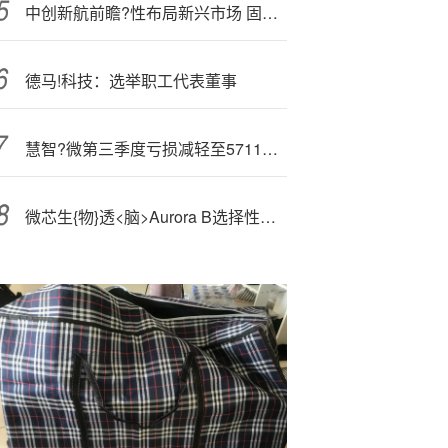
中创新航前瞻?性布局新兴市场 固态电池技术全球领先
德马!科技：选举职工代表董事
慧智?微第三季度亏损减轻至5711万元
微芯生{物}透<脑>Aurora B选择性抑制剂美国IND获FDA批准