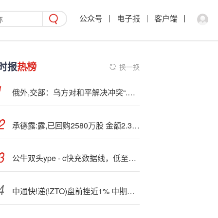
公众号
电子报
客户端
时报
热榜
换一换
俄外,交部：乌方对和平解决冲突“.缺乏兴趣”
承德露:露,已回购2580万股 金额2.35亿元
公牛双头
ype - c快充数据线，低至11.98元
中通快!递(!ZTO)盘前挫近1% 中期股东调整后净利润同比跌15.3%